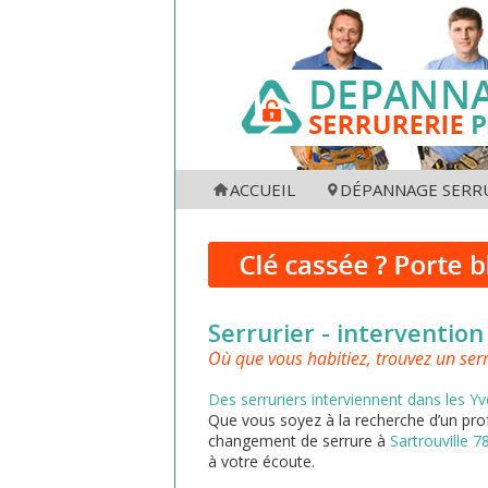
ACCUEIL
DÉPANNAGE SERRU
75001
750
75002
750
75003
750
75004
750
Serrurier - intervention
75005
750
Où que vous habitiez, trouvez un ser
Des serruriers interviennent dans les Yv
Que vous soyez à la recherche d’un pro
changement de serrure à
Sartrouville 
à votre écoute.