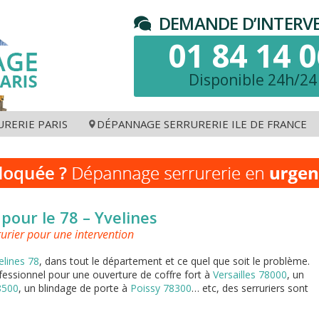
DEMANDE D’INTERVE
01 84 14 0
Disponible 24h/24 
RERIE PARIS
DÉPANNAGE SERRURERIE ILE DE FRANCE
06
75011
Paris 75
75016
Hauts de Seine 9
07
75012
Seine et Marne 77
75017
Seine Saint Denis
08
75013
Yvelines 78
75018
Val de Marne 94
09
75014
Essonne 91
75019
Val d'Oise 95
 pour le 78 – Yvelines
10
75015
75020
rurier pour une intervention
elines 78
, dans tout le département et ce quel que soit le problème.
fessionnel pour une ouverture de coffre fort à
Versailles 78000
, un
78500
, un blindage de porte à
Poissy 78300
… etc, des serruriers sont