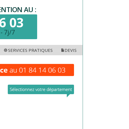
NTION AU :
6 03
- 7j/7
SERVICES PRATIQUES
DEVIS
2
Ouverture de porte
 93
Blindage porte
Changement de serrure
Dépannage coffre-fort
Bloc porte