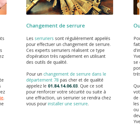
Changement de serrure
Ou
nts
Les
serruriers
sont régulièrement appelés
Pou
pour effectuer un changement de serrure.
fai
ns
Ces experts serruriers réalisent ce type
d'i
ez
d’opération très rapidement en utilisant
Yve
des outils de qualité.
se 
por
Pour un
changement de serrure dans le
trè
te
département 78
pas cher et de qualité
s
appelez le
01.84.14.06.03
. Que ce soit
Que
yez
pour renforcer votre sécurité ou suite à
vot
ie
.
une effraction, un serrurier se rendra chez
de 
ne
vous pour
installer une serrure
.
les
ou
dev
Yve